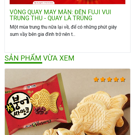
VÒNG QUAY MAY MẮN: ĐẾN FUJI VUI
TRUNG THU - QUAY LÀ TRÚNG
Một mùa trung thu nữa lại về, để có những phút giây
sum vầy bên gia đình trở nên t...
SẢN PHẨM VỪA XEM