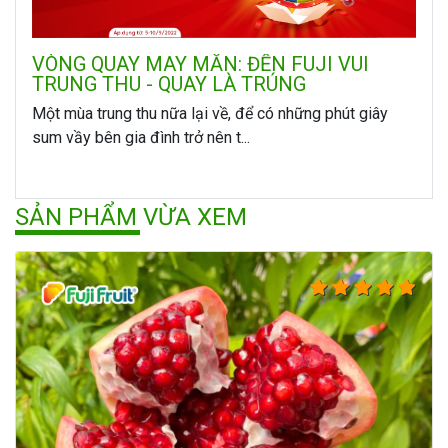
VÒNG QUAY MAY MẮN: ĐẾN FUJI VUI
TRUNG THU - QUAY LÀ TRÚNG
Một mùa trung thu nữa lại về, để có những phút giây
sum vầy bên gia đình trở nên t...
SẢN PHẨM VỪA XEM