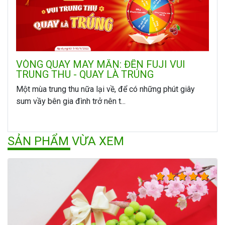
VÒNG QUAY MAY MẮN: ĐẾN FUJI VUI
TRUNG THU - QUAY LÀ TRÚNG
Một mùa trung thu nữa lại về, để có những phút giây
sum vầy bên gia đình trở nên t...
SẢN PHẨM VỪA XEM