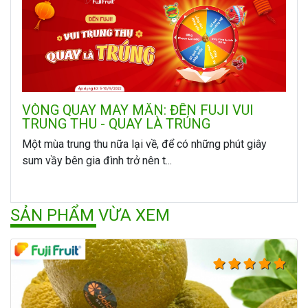
VÒNG QUAY MAY MẮN: ĐẾN FUJI VUI
TRUNG THU - QUAY LÀ TRÚNG
Một mùa trung thu nữa lại về, để có những phút giây
sum vầy bên gia đình trở nên t...
SẢN PHẨM VỪA XEM