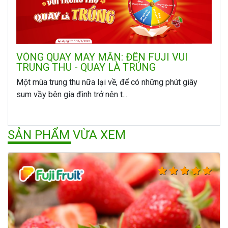
VÒNG QUAY MAY MẮN: ĐẾN FUJI VUI
TRUNG THU - QUAY LÀ TRÚNG
Một mùa trung thu nữa lại về, để có những phút giây
sum vầy bên gia đình trở nên t...
SẢN PHẨM VỪA XEM