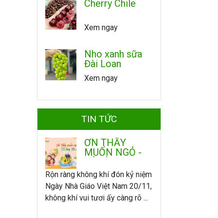
Cherry Chile
Xem ngay
Nho xanh sữa
Đài Loan
Xem ngay
TIN TỨC
ƠN THẦY
MUỐN NGỎ -
TỎ LÒNG TRI
ÂN
Rộn ràng không khí đón kỷ niệm
Ngày Nhà Giáo Việt Nam 20/11,
không khí vui tươi ấy càng rõ ...