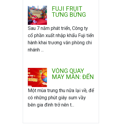
FUJI FRUIT
TƯNG BỪNG
KHAI TRƯƠNG
VĂN PHÒNG -
Sau 7 năm phát triển, Công ty
CHI NHÁNH
cổ phần xuất nhập khẩu Fuji tiến
MIỀN NAM
hành khai trương văn phòng chi
nhánh ...
VÒNG QUAY
MAY MẮN: ĐẾN
FUJI VUI
TRUNG THU -
Một mùa trung thu nữa lại về, để
QUAY LÀ
có những phút giây sum vầy
TRÚNG
bên gia đình trở nên t...