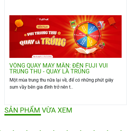
VÒNG QUAY MAY MẮN: ĐẾN FUJI VUI
TRUNG THU - QUAY LÀ TRÚNG
Một mùa trung thu nữa lại về, để có những phút giây
sum vầy bên gia đình trở nên t...
SẢN PHẨM VỪA XEM