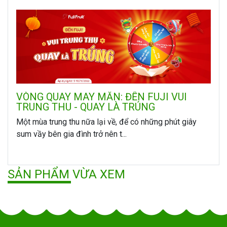
VÒNG QUAY MAY MẮN: ĐẾN FUJI VUI
TRUNG THU - QUAY LÀ TRÚNG
Một mùa trung thu nữa lại về, để có những phút giây
sum vầy bên gia đình trở nên t...
SẢN PHẨM VỪA XEM