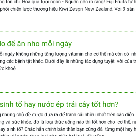
 tôn chỉ: Hoa quả tươi ngon - Nguồn gốc rõ ràng! Fuji Fruits tự h
 phối chiến lược thương hiệu Kiwi Zespri New Zealand. Với 3 sả
 do để ăn nho mỗi ngày
ỗi ngày không những tăng lượng vitamin cho cơ thể mà còn có nh
g các bệnh tật khác. Dưới đây là những tác dụng tuyệt vời của tr
ức khoẻ.
inh tố hay nước ép trái cây tốt hơn?
 những chủ đề được đưa ra để tranh cãi nhiều nhất trên các diễn
ng và sức khỏe, đó là loại thức uống nào thì tốt hơn cho cơ thể, 
ay sinh tố? Chắc hẳn chính bản thân bạn cũng đã từng một hay h