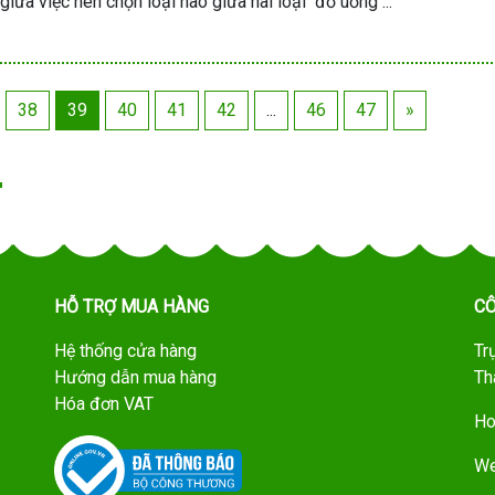
giữa việc nên chọn loại nào giữa hai loại đồ uống ...
38
39
40
41
42
...
46
47
»
HỖ TRỢ MUA HÀNG
CÔ
Hệ thống cửa hàng
Tr
Hướng dẫn mua hàng
Th
Hóa đơn VAT
Ho
We