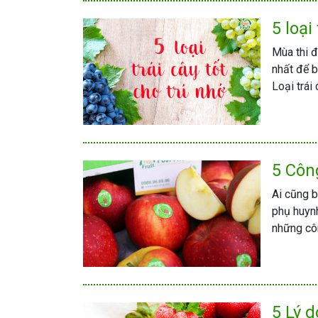
5 loại
Mùa thi 
nhất để 
Loại trái 
5 Côn
Ai cũng b
phụ huynh
những côn
5 Lý d