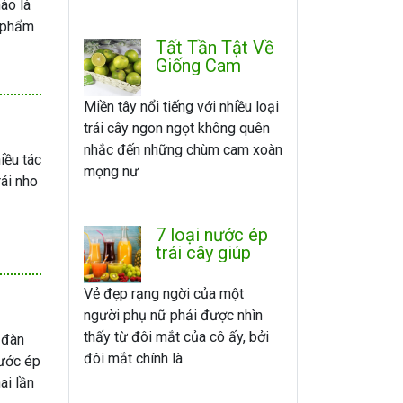
ào là
n phẩm
Tất Tần Tật Về
Giống Cam
Xoàn
Miền tây nổi tiếng với nhiều loại
trái cây ngon ngọt không quên
nhắc đến những chùm cam xoàn
iều tác
mọng nư
ái nho
7 loại nước ép
trái cây giúp
mắt sáng tinh
anh
Vẻ đẹp rạng ngời của một
người phụ nữ phải được nhìn
thấy từ đôi mắt của cô ấy, bởi
 đàn
đôi mắt chính là
nước ép
ai lần