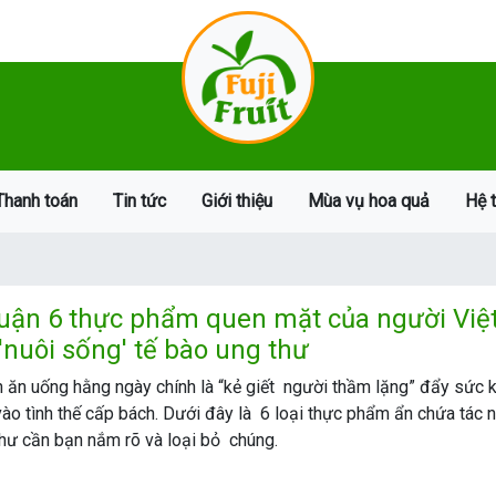
Thanh toán
Tin tức
Giới thiệu
Mùa vụ hoa quả
Hệ 
luận 6 thực phẩm quen mặt của người Việ
'nuôi sống' tế bào ung thư
 ăn uống hằng ngày chính là “kẻ giết người thầm lặng” đẩy sức 
ào tình thế cấp bách. Dưới đây là 6 loại thực phẩm ẩn chứa tác 
hư cần bạn nắm rõ và loại bỏ chúng.