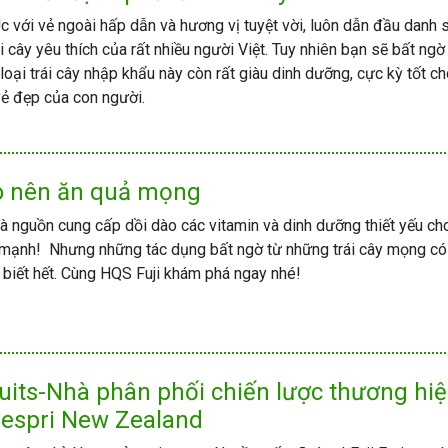
c với vẻ ngoài hấp dẫn và hương vị tuyệt vời, luôn dẫn đầu danh 
i cây yêu thích của rất nhiều người Việt. Tuy nhiên bạn sẽ bất ngờ
 loại trái cây nhập khẩu này còn rất giàu dinh dưỡng, cực kỳ tốt c
vẻ đẹp của con người.
do nên ăn quả mọng
là nguồn cung cấp dồi dào các vitamin và dinh dưỡng thiết yếu ch
 mạnh! Nhưng những tác dụng bất ngờ từ những trái cây mọng có
biết hết. Cùng HQS Fuji khám phá ngay nhé!
fruits-Nhà phân phối chiến lược thương hi
Zespri New Zealand