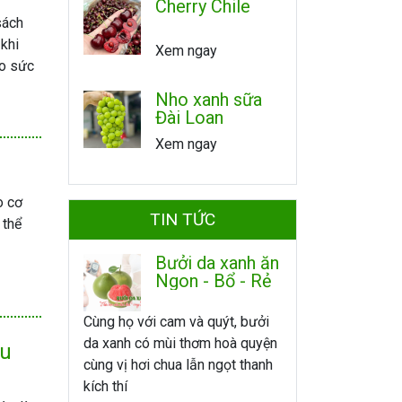
Cherry Chile
sách
 khi
Xem ngay
ho sức
Nho xanh sữa
Đài Loan
Xem ngay
o cơ
TIN TỨC
 thể
Bưởi da xanh ăn
Ngon - Bổ - Rẻ
Cùng họ với cam và quýt, bưởi
da xanh có mùi thơm hoà quyện
ệu
cùng vị hơi chua lẫn ngọt thanh
kích thí