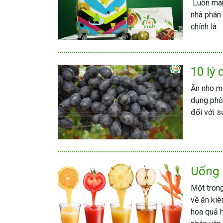
Luôn mang
nhà phân
chính là:
10 lý
Ăn nho m
dụng phòn
đối với s
Uống s
Một trong
về ăn kiê
hoa quả h