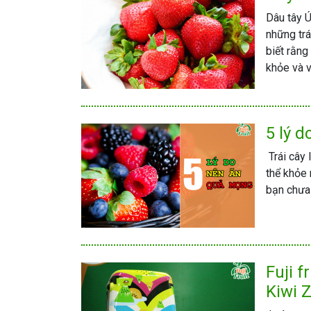
Dâu tây Ú
những trá
biết rằng
khỏe và 
5 lý 
Trái cây 
thể khỏe
bạn chưa 
Fuji 
Kiwi 