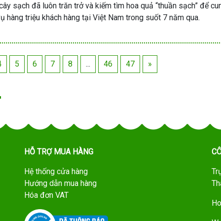
 cây sạch đã luôn trăn trở và kiếm tìm hoa quả “thuần sạch” để c
ụ hàng triệu khách hàng tại Việt Nam trong suốt 7 năm qua.
4
5
6
7
8
...
46
47
»
HỖ TRỢ MUA HÀNG
CÔ
Hệ thống cửa hàng
Tr
Hướng dẫn mua hàng
Th
Hóa đơn VAT
Ho