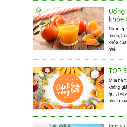
Uống 
khỏe 
Nước ép l
nhiên, tr
khỏe của 
nhé.
TOP 5
Mùa hè tớ
kháng giả
lại, vì v
nhiệt mùa