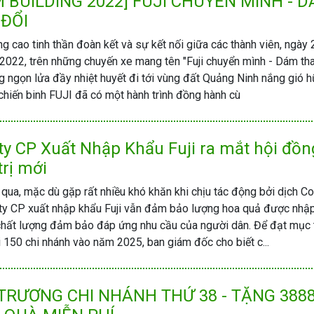
 BUILDING 2022] FUJI CHUYỂN MÌNH - 
 ĐỔI
 cao tinh thần đoàn kết và sự kết nối giữa các thành viên, ngày
022, trên những chuyến xe mang tên "Fuji chuyển mình - Dám tha
 ngọn lửa đầy nhiệt huyết đi tới vùng đất Quảng Ninh nắng gió 
 chiến binh FUJI đã có một hành trình đồng hành cù
ty CP Xuất Nhập Khẩu Fuji ra mắt hội đồn
trị mới
ua, mặc dù gặp rất nhiều khó khăn khi chịu tác động bởi dịch Co
 ty CP xuất nhập khẩu Fuji vẫn đảm bảo lượng hoa quả được nhậ
 chất lượng đảm bảo đáp ứng nhu cầu của người dân. Để đạt mục 
 150 chi nhánh vào năm 2025, ban giám đốc cho biết c...
TRƯƠNG CHI NHÁNH THỨ 38 - TẶNG 388