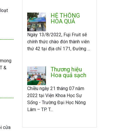
loạt
HỆ THỐNG
HOA QUẢ
SẠCH FUJI RA
MẮT CHI
Ngày 13/8/2022, Fuji Fruit sẽ
NHÁNH THỨ
chính thức chào đón thành viên
42 TẠI CAM
thứ 42 tại địa chỉ 171, Đường ...
RANH
à mong
T &
Thương hiệu
Hoa quả sạch
Fuji và Đông
trùng Hạ thảo
Chiều ngày 21 tháng 07 năm
Cordy Happy ký
2022 tại Viện Khoa Học Sự
kết hợp tác
Sống - Trường Đại Học Nông
chiến lược toàn
Lâm – TP. T...
diện.
ỗi cửa