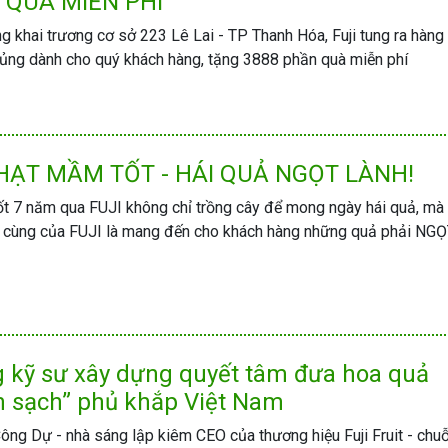
 QUÀ MIỄN PHÍ
 khai trương cơ sở 223 Lê Lai - TP Thanh Hóa, Fuji tung ra hàng 
hủng dành cho quý khách hàng, tặng 3888 phần quà miễn phí
HẠT MẦM TỐT - HÁI QUẢ NGỌT LÀNH!
ốt 7 năm qua FUJI không chỉ trồng cây để mong ngày hái quả, m
 cùng của FUJI là mang đến cho khách hàng những quả phải NGỌ
 kỹ sư xây dựng quyết tâm đưa hoa quả
n sạch” phủ khắp Việt Nam
ng Dự - nhà sáng lập kiêm CEO của thương hiệu Fuji Fruit - chu