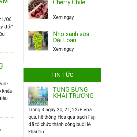
DÁM
Cherry Chile
Xem ngay
 21/06
y đổi"
Nho xanh sữa
hữu
Đài Loan
Xem ngay
g
TIN TỨC
vid-
TƯNG BỪNG
p khẩu
KHAI TRƯƠNG
tiêu
HOA QUẢ
SẠCH FUJI HÀ
Trong 3 ngày 20, 21, 22/8 vừa
NAM
qua, hệ thống Hoa quả sạch Fuji
đã tổ chức thành công buổi lễ
8
khai trư