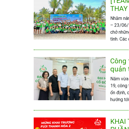
[TEAM
THAY
Nhằm nâng
– 23/06/2
chở những
tình. Các
Công 
quản 
Năm vừa q
19, công
ổn định,
hướng tới
KHAI 