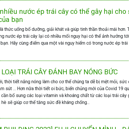
nhiều nước ép trái cây có thể gây hại cho
của bạn
à thức uống bổ dưỡng, giải khát và giúp tinh thần thoải mái hơn. 
ong nước ép trái cây lại có nhiều mối nguy hại có thể ảnh hưởng tớ
bạn. Hãy cùng điểm qua một vài nguy hiểm có trong nước ép trái
 LOẠI TRÁI CÂY ĐÁNH BAY NÓNG BỨC
i, thời tiết nắng nóng làm cho cơ thể chúng ta dễ bị mệt mỏi, sức
m sút … Hơn nữa thời tiết oi bức, biến chủng mới của Covid 19 qu
ậy cần bổ sung các loại vitamin và khoáng chất từ các loại trái cây 
 hè sẽ giúp cơ thể tăng sức đề kháng chống...