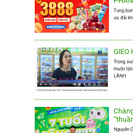
PHẦN
Tưng bừng
ưu đãi k
GIEO 
Trong su
muốn tận
LÀNH.
Chàng
“thuầ
Nguyễn Cô