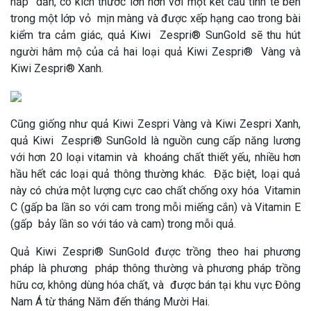
hấp dẫn, có kích thước lớn hơn với một kết cấu tinh tế bên
trong một lớp vỏ mịn màng và được xếp hạng cao trong bài
kiểm tra cảm giác, quả Kiwi Zespri® SunGold sẽ thu hút
người hâm mộ của cả hai loại quả Kiwi Zespri® Vàng và
Kiwi Zespri® Xanh.
Cũng giống như quả Kiwi Zespri Vàng và Kiwi Zespri Xanh,
quả Kiwi Zespri® SunGold là nguồn cung cấp năng lương
với hơn 20 loại vitamin và khoáng chất thiết yếu, nhiều hơn
hầu hết các loại quả thông thường khác. Đặc biệt, loại quả
này có chứa một lượng cực cao chất chống oxy hóa Vitamin
C (gấp ba lần so với cam trong mỗi miếng cắn) và Vitamin E
(gấp bảy lần so với táo và cam) trong mỗi quả.
Quả Kiwi Zespri® SunGold được trồng theo hai phương
pháp là phương pháp thông thường và phương pháp trồng
hữu cơ, không dùng hóa chất, và được bán tại khu vực Đông
Nam Á từ tháng Năm đến tháng Mười Hai.