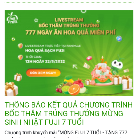
THÔNG BÁO KẾT QUẢ CHƯƠNG TRÌNH
BỐC THĂM TRÚNG THƯỞNG MỪNG
SINH NHẬT FUJI 7 TUỔI
Chương trình khuyến mãi “MỪNG FUJI 7 TUỔI - TẶNG 777