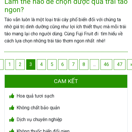
Làm thế nào để chọn được quả trái táo
ngon?
Táo vẫn luôn là một loại trái cây phổ biến đối với chúng ta
nhờ giá trị dinh dưỡng cũng như lợi ích thiết thực mà mỗi trái
táo mang lại cho người dùng. Cùng Fuji Fruit đi tìm hiểu về
cách lựa chọn những trái táo thơm ngon nhất nhé!
«
1
2
3
4
5
6
7
8
...
46
47
CAM KẾT
Hoa quả tươi sạch
Không chất bảo quản
Dịch vụ chuyên nghiệp
Không thuốc biến đổi gien