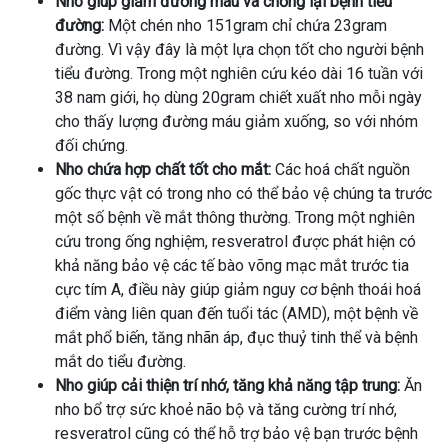
Nho giúp giảm đường máu và chống lại bệnh tiểu
đường:
Một chén nho 151gram chỉ chứa 23gram
đường. Vì vậy đây là một lựa chọn tốt cho người bệnh
tiểu đường. Trong một nghiên cứu kéo dài 16 tuần với
38 nam giới, họ dùng 20gram chiết xuất nho mỗi ngày
cho thấy lượng đường máu giảm xuống, so với nhóm
đối chứng.
Nho chứa hợp chất tốt cho mắt:
Các hoá chất nguồn
gốc thực vật có trong nho có thể bảo vệ chúng ta trước
một số bệnh về mắt thông thường. Trong một nghiên
cứu trong ống nghiệm, resveratrol được phát hiện có
khả năng bảo vệ các tế bào võng mạc mắt trước tia
cực tím A, điều này giúp giảm nguy cơ bệnh thoái hoá
điểm vàng liên quan đến tuổi tác (AMD), một bệnh về
mắt phổ biến, tăng nhãn áp, đục thuỷ tinh thể và bệnh
mắt do tiểu đường.
Nho giúp cải thiện trí nhớ, tăng khả năng tập trung:
Ăn
nho bổ trợ sức khoẻ não bộ và tăng cường trí nhớ,
resveratrol cũng có thể hỗ trợ bảo vệ bạn trước bệnh