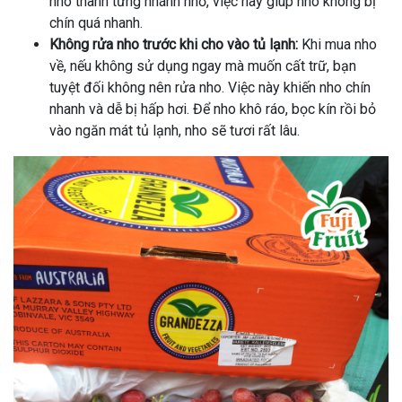
nho thành từng nhánh nhỏ, việc này giúp nho không bị
chín quá nhanh.
Không rửa nho trước khi cho vào tủ lạnh:
Khi mua nho
về, nếu không sử dụng ngay mà muốn cất trữ, bạn
tuyệt đối không nên rửa nho. Việc này khiến nho chín
nhanh và dễ bị hấp hơi. Để nho khô ráo, bọc kín rồi bỏ
vào ngăn mát tủ lạnh, nho sẽ tươi rất lâu.