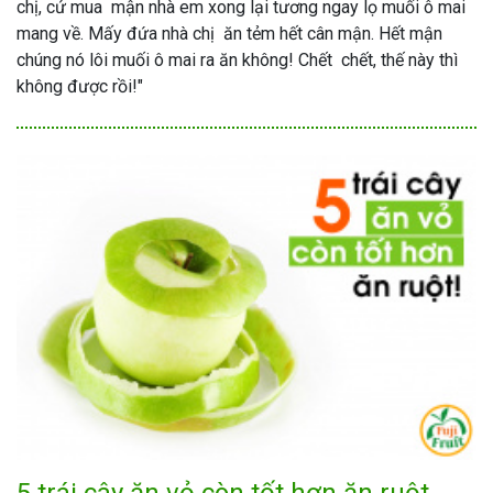
chị, cứ mua mận nhà em xong lại tương ngay lọ muối ô mai
mang về. Mấy đứa nhà chị ăn tẻm hết cân mận. Hết mận
chúng nó lôi muối ô mai ra ăn không! Chết chết, thế này thì
không được rồi!"