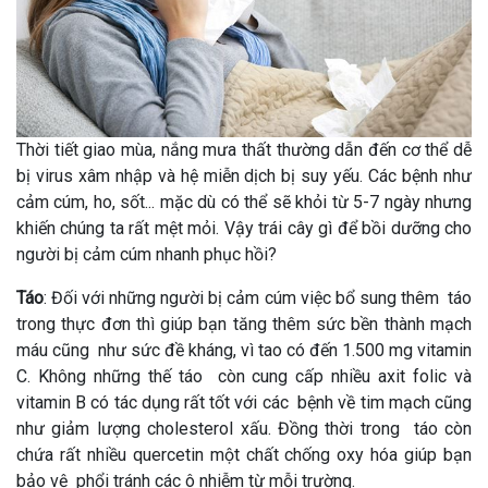
Thời tiết giao mùa, nắng mưa thất thường dẫn đến cơ thể dễ
bị virus xâm nhập và hệ miễn dịch bị suy yếu. Các bệnh như
cảm cúm, ho, sốt... mặc dù có thể sẽ khỏi từ 5-7 ngày nhưng
khiến chúng ta rất mệt mỏi. Vậy trái cây gì để bồi dưỡng cho
người bị cảm cúm nhanh phục hồi?
Táo
: Đối với những người bị cảm cúm việc bổ sung thêm táo
trong thực đơn thì giúp bạn tăng thêm sức bền thành mạch
máu cũng như sức đề kháng, vì tao có đến 1.500 mg vitamin
C. Không những thế táo còn cung cấp nhiều axit folic và
vitamin B có tác dụng rất tốt với các bệnh về tim mạch cũng
như giảm lượng cholesterol xấu. Đồng thời trong táo còn
chứa rất nhiều quercetin một chất chống oxy hóa giúp bạn
bảo vệ phổi tránh các ô nhiễm từ mỗi trường.