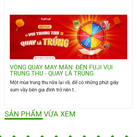
VÒNG QUAY MAY MẮN: ĐẾN FUJI VUI
TRUNG THU - QUAY LÀ TRÚNG
Một mùa trung thu nữa lại về, để có những phút giây
sum vầy bên gia đình trở nên t...
SẢN PHẨM VỪA XEM