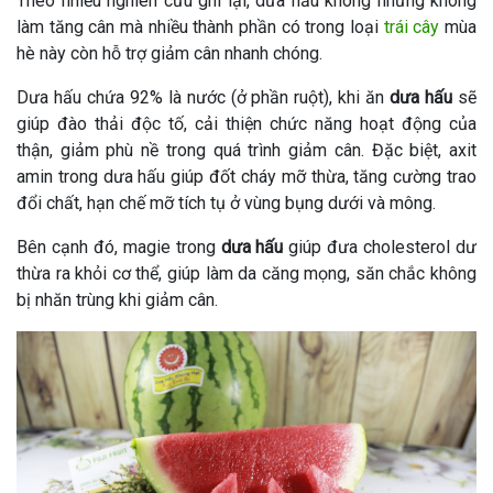
Theo nhiều nghiên cứu ghi lại, dưa hấu không những không
làm tăng cân mà nhiều thành phần có trong loại
trái cây
mùa
hè này còn hỗ trợ giảm cân nhanh chóng.
Dưa hấu chứa 92% là nước (ở phần ruột), khi ăn
dưa hấu
sẽ
giúp đào thải độc tố, cải thiện chức năng hoạt động của
thận, giảm phù nề trong quá trình giảm cân. Đặc biệt, axit
amin trong dưa hấu giúp đốt cháy mỡ thừa, tăng cường trao
đổi chất, hạn chế mỡ tích tụ ở vùng bụng dưới và mông.
Bên cạnh đó, magie trong
dưa hấu
giúp đưa cholesterol dư
thừa ra khỏi cơ thể, giúp làm da căng mọng, săn chắc không
bị nhăn trùng khi giảm cân.