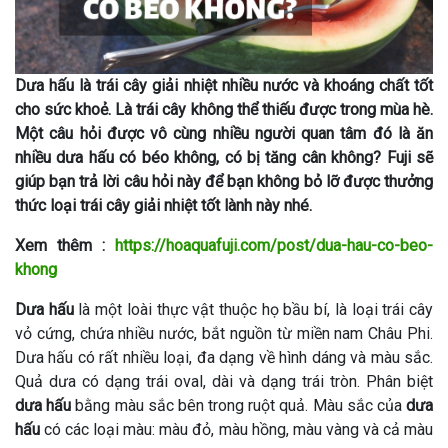
Dưa hấu là trái cây giải nhiệt nhiều nước và khoáng chất tốt
cho sức khoẻ. Là trái cây không thể thiếu được trong mùa hè.
Một câu hỏi được vô cùng nhiều người quan tâm đó là ăn
nhiều dưa hấu có béo không, có bị tăng cân không? Fuji sẽ
giúp bạn trả lời câu hỏi này để bạn không bỏ lỡ được thưởng
thức loại trái cây giải nhiệt tốt lành này nhé.
Xem thêm :
https://hoaquafuji.com/post/dua-hau-co-beo-
khong
Dưa hấu
là một loài thực vật thuộc họ bầu bí, là loại trái cây
vỏ cứng, chứa nhiều nước, bắt nguồn từ miền nam Châu Phi.
Dưa hấu có rất nhiều loại, đa dạng về hình dáng và màu sắc.
Quả dưa có dạng trái oval, dài và dạng trái tròn. Phân biệt
dưa hấu
bằng màu sắc bên trong ruột quả. Màu sắc của
dưa
hấu
có các loại màu: màu đỏ, màu hồng, màu vàng và cả màu