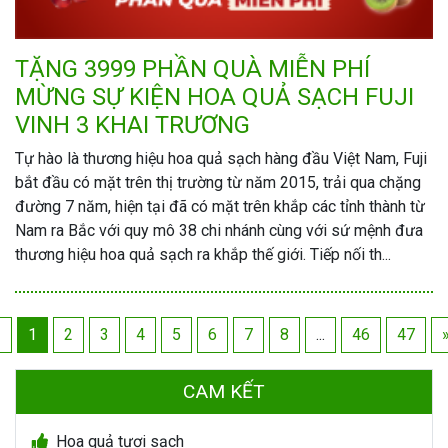
TẶNG 3999 PHẦN QUÀ MIỄN PHÍ
MỪNG SỰ KIỆN HOA QUẢ SẠCH FUJI
VINH 3 KHAI TRƯƠNG
Tự hào là thương hiệu hoa quả sạch hàng đầu Việt Nam, Fuji
bắt đầu có mặt trên thị trường từ năm 2015, trải qua chặng
đường 7 năm, hiện tại đã có mặt trên khắp các tỉnh thành từ
Nam ra Bắc với quy mô 38 chi nhánh cùng với sứ mệnh đưa
thương hiệu hoa quả sạch ra khắp thế giới. Tiếp nối th...
«
1
2
3
4
5
6
7
8
...
46
47
CAM KẾT
Hoa quả tươi sạch