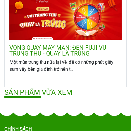
VÒNG QUAY MAY MẮN: ĐẾN FUJI VUI
TRUNG THU - QUAY LÀ TRÚNG
Một mùa trung thu nữa lại về, để có những phút giây
sum vầy bên gia đình trở nên t...
SẢN PHẨM VỪA XEM
CHÍNH SÁCH