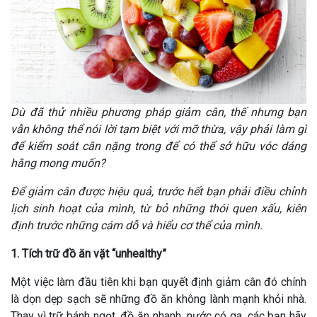
Dù đã thử nhiều phương pháp giảm cân, thế nhưng bạn
vẫn không thể nói lời tạm biệt với mỡ thừa, vậy phải làm gì
để kiểm soát cân nặng trong để có thể sở hữu vóc dáng
hằng mong muốn?
Để giảm cân được hiệu quả, trước hết bạn phải điều chỉnh
lịch sinh hoạt của mình, từ bỏ những thói quen xấu, kiên
định trước những cám dỗ và hiểu cơ thể của mình.
1. Tích trữ đồ ăn vặt “unhealthy”
Một việc làm đầu tiên khi bạn quyết định giảm cân đó chính
là dọn dẹp sạch sẽ những đồ ăn không lành mạnh khỏi nhà.
Thay vì trữ bánh ngọt, đồ ăn nhanh, nước có ga, các bạn hãy