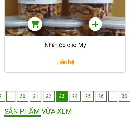
Nhân óc chó Mỹ
Liên hệ
2
...
20
21
22
23
24
25
26
...
30
SẢN PHẨM VỪA XEM