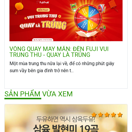
VÒNG QUAY MAY MẮN: ĐẾN FUJI VUI
TRUNG THU - QUAY LÀ TRÚNG
Một mùa trung thu nữa lại về, để có những phút giây
sum vầy bên gia đình trở nên t...
SẢN PHẨM VỪA XEM