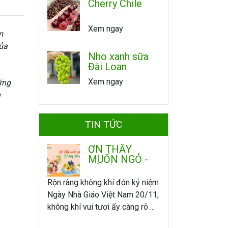
Cherry Chile
Xem ngay
m
của
Nho xanh sữa
Đài Loan
Xem ngay
ững
n
TIN TỨC
ƠN THẦY
MUỐN NGỎ -
TỎ LÒNG TRI
ÂN
Rộn ràng không khí đón kỷ niệm
Ngày Nhà Giáo Việt Nam 20/11,
không khí vui tươi ấy càng rõ ...