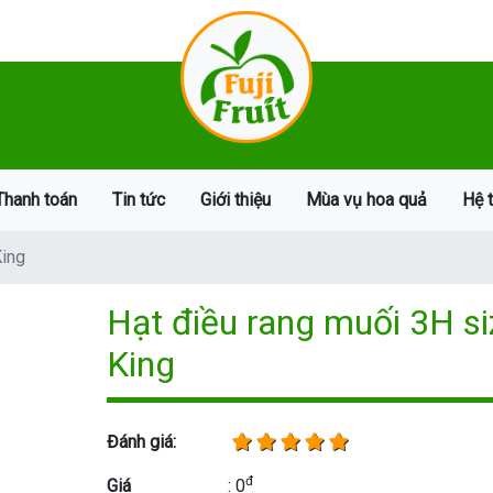
Thanh toán
Tin tức
Giới thiệu
Mùa vụ hoa quả
Hệ 
King
Hạt điều rang muối 3H si
King
Đánh giá:
đ
Giá
: 0