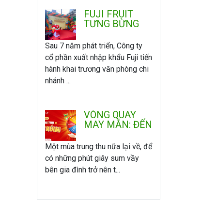
FUJI FRUIT
TƯNG BỪNG
KHAI TRƯƠNG
VĂN PHÒNG -
Sau 7 năm phát triển, Công ty
CHI NHÁNH
cổ phần xuất nhập khẩu Fuji tiến
MIỀN NAM
hành khai trương văn phòng chi
nhánh ...
VÒNG QUAY
MAY MẮN: ĐẾN
FUJI VUI
TRUNG THU -
Một mùa trung thu nữa lại về, để
QUAY LÀ
có những phút giây sum vầy
TRÚNG
bên gia đình trở nên t...