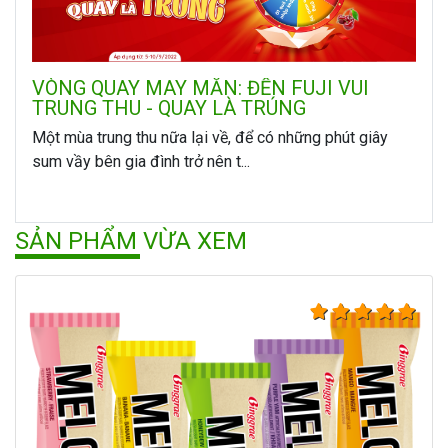
VÒNG QUAY MAY MẮN: ĐẾN FUJI VUI
TRUNG THU - QUAY LÀ TRÚNG
Một mùa trung thu nữa lại về, để có những phút giây
sum vầy bên gia đình trở nên t...
SẢN PHẨM VỪA XEM