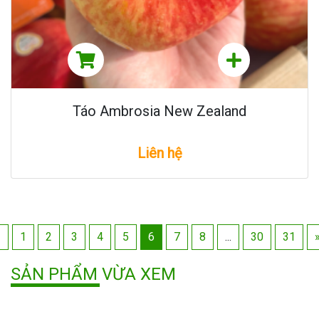
Táo Ambrosia New Zealand
Liên hệ
«
1
2
3
4
5
6
7
8
...
30
31
SẢN PHẨM VỪA XEM