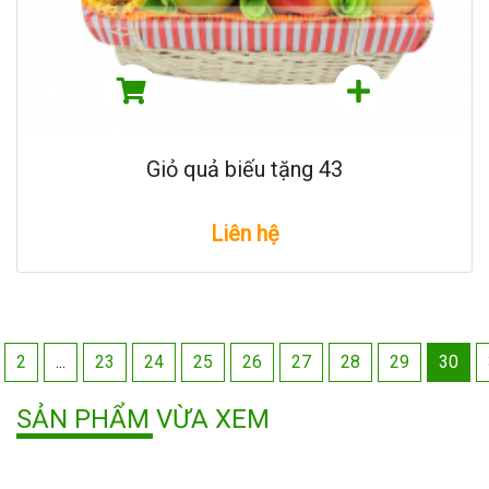
Giỏ quả biếu tặng 43
Liên hệ
2
...
23
24
25
26
27
28
29
30
SẢN PHẨM VỪA XEM