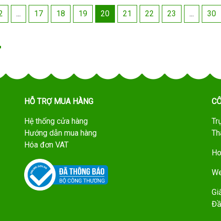
2
...
17
18
19
20
21
22
23
...
30
HỖ TRỢ MUA HÀNG
CÔ
Hệ thống cửa hàng
Tr
Hướng dẫn mua hàng
Th
Hóa đơn VAT
Ho
We
Gi
Đầ