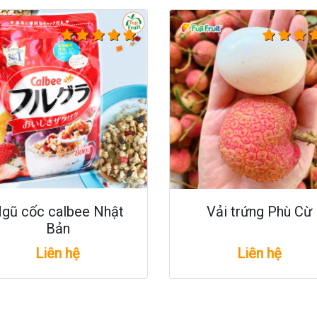
gũ cốc calbee Nhật
Vải trứng Phù Cừ
Bản
Liên hệ
Liên hệ