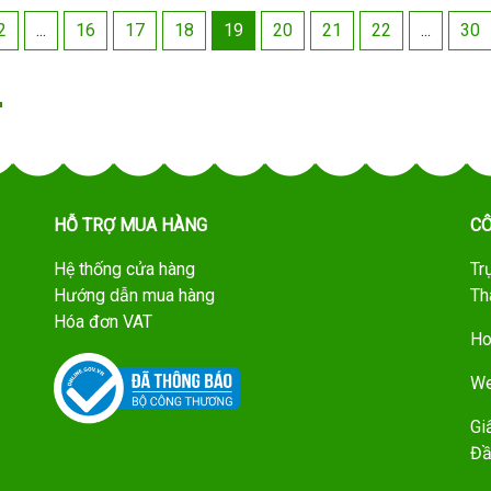
2
...
16
17
18
19
20
21
22
...
30
HỖ TRỢ MUA HÀNG
CÔ
Hệ thống cửa hàng
Tr
Hướng dẫn mua hàng
Th
Hóa đơn VAT
Ho
We
Gi
Đầ