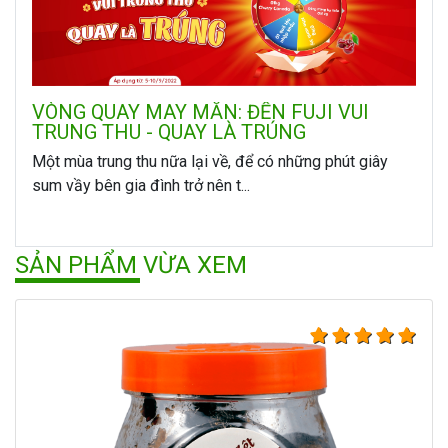
VÒNG QUAY MAY MẮN: ĐẾN FUJI VUI
TRUNG THU - QUAY LÀ TRÚNG
Một mùa trung thu nữa lại về, để có những phút giây
sum vầy bên gia đình trở nên t...
SẢN PHẨM VỪA XEM