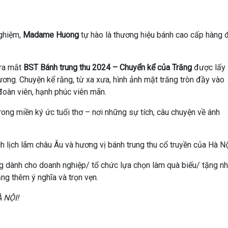
ghiệm,
Madame Huong
tự hào là thương hiệu bánh cao cấp hàng 
ra mắt
BST Bánh trung thu 2024 – Chuyển kể của Trăng
được lấy
ơng. Chuyện kể rằng, từ xa xưa, hình ảnh mặt trăng tròn đầy vào
oàn viên, hạnh phúc viên mãn.
ong miền ký ức tuổi thơ – nơi những sự tích, câu chuyện về ánh
h lịch lãm châu Âu và hương vị bánh trung thu cổ truyền của Hà Nộ
g dành cho doanh nghiệp/ tổ chức lựa chọn làm quà biếu/ tặng n
ng thêm ý nghĩa và trọn vẹn.
 NỘI!