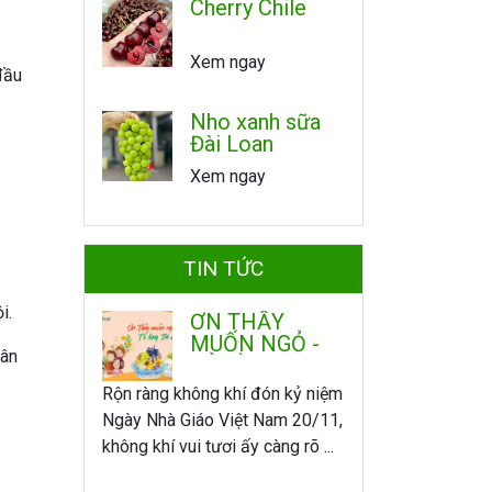
Cherry Chile
Xem ngay
đầu
Nho xanh sữa
Đài Loan
Xem ngay
TIN TỨC
i.
ƠN THẦY
MUỐN NGỎ -
hân
TỎ LÒNG TRI
ÂN
Rộn ràng không khí đón kỷ niệm
Ngày Nhà Giáo Việt Nam 20/11,
không khí vui tươi ấy càng rõ ...