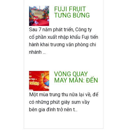
FUJI FRUIT
TƯNG BỪNG
KHAI TRƯƠNG
VĂN PHÒNG -
Sau 7 năm phát triển, Công ty
CHI NHÁNH
cổ phần xuất nhập khẩu Fuji tiến
MIỀN NAM
hành khai trương văn phòng chi
nhánh ...
VÒNG QUAY
MAY MẮN: ĐẾN
FUJI VUI
TRUNG THU -
Một mùa trung thu nữa lại về, để
QUAY LÀ
có những phút giây sum vầy
TRÚNG
bên gia đình trở nên t...