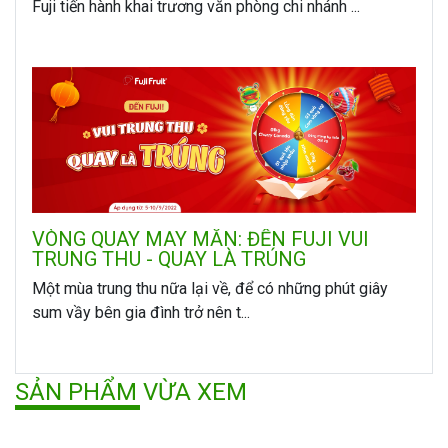
Fuji tiến hành khai trương văn phòng chi nhánh ...
VÒNG QUAY MAY MẮN: ĐẾN FUJI VUI
TRUNG THU - QUAY LÀ TRÚNG
Một mùa trung thu nữa lại về, để có những phút giây
sum vầy bên gia đình trở nên t...
SẢN PHẨM VỪA XEM