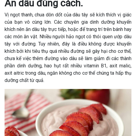
Ăn dâu đúng cách.
Vị ngọt thanh, chua dôn dốt của dâu tây sẽ kích thích vị giác
của bạn vô cùng lớn. Các chuyên gia dinh dưỡng khuyến
khích nên ăn dâu tây trực tiếp, hoặc để trang trí trên bánh hay
các món ăn vặt. Nhiều người hảo ngọt có thói quen ướp dâu
tây với đường. Tuy nhiên, đây là điều không được khuyến
khích bởi khi tiêu thụ quá nhiều đường sẽ gây hại cho cơ thể,
chưa kể việc thêm đường vào dâu sẽ làm giảm đi các thành
phần dinh dưỡng, hao hụt rất nhiều vitamin B1, axit malic,
axit aitric trong dâu, ngăn không cho cơ thể chúng ta hấp thụ
dưỡng chất từ quả.