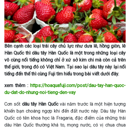
Bên cạnh các loại trái cây chủ lực như dưa lê, hồng giòn, lê
Hàn Quốc thì dâu tây Hàn Quốc là một trong những loại cây
vô cùng nổi tiếng không chỉ ở xứ sở kim chi mà còn cả trên
thế giới, trong đó có Việt Nam. Tại sao lại dâu tây này lại nổi
tiếng đến thế thì cùng Fuji tìm hiểu trong bài viết dưới đây.
xem thêm :
https://hoaquafuji.com/post/dau-tay-han-quoc-
du-dat-do-nhung-noi-tieng-den-vay
Cơn sốt
dâu tây Hàn Quốc
vài năm trước là một hiện tượng
khiến bạn choáng ngợp khi đến đất nước này. Dâu tây Hàn
Quốc có tên khoa học là Fragaria, đặc điểm của những trái
dâu Hàn Quốc thường khá to, mọng nước, có vị chua chua