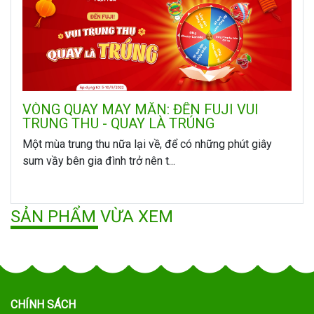
VÒNG QUAY MAY MẮN: ĐẾN FUJI VUI
TRUNG THU - QUAY LÀ TRÚNG
Một mùa trung thu nữa lại về, để có những phút giây
sum vầy bên gia đình trở nên t...
SẢN PHẨM VỪA XEM
CHÍNH SÁCH