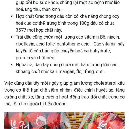
giúp bồi bổ sức khoẻ, chống lại một số bệnh như lão
hoá, ung thư, thần kinh…
Hợp chất Orac trong dâu còn có khả năng chống oxy
hoá của cơ thể, trung bình trong 100g dâu có chứa
3577 mol hợp chất này.
Trái dâu cũng chứa một lượng cao vitamin B6, niacin,
riboflavin, acid folic, pantothenic acid… Các vitamin này
là yếu tố căn bản giúp chuyển hoá carbohydrate,
protein và chất béo.
Ngoài ra, dâu tây cũng chứa một hàm lượng lớn các
khoáng chất như kali, mangan, flo, đồng, sẳt…
Việc dùng dâu tây mỗi ngày giúp giảm lượng cholesterol xấu
trong cơ thể, hạn chế viêm nhiễm, điều chỉnh huyết áp, tăng
cường chất xơ, tăng cường hoạt động trao đổi chất trong cơ
thể, tốt cho người bị tiểu đường…