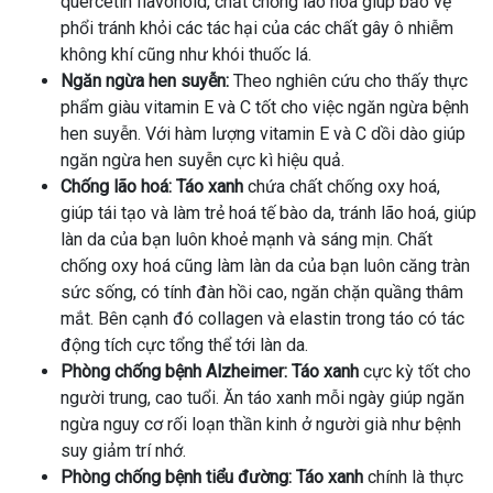
quercetin flavonoid, chất chống lão hoá giúp bảo vệ
phổi tránh khỏi các tác hại của các chất gây ô nhiễm
không khí cũng như khói thuốc lá.
Ngăn ngừa hen suyễn:
Theo nghiên cứu cho thấy thực
phẩm giàu vitamin E và C tốt cho việc ngăn ngừa bệnh
hen suyễn. Với hàm lượng vitamin E và C dồi dào giúp
ngăn ngừa hen suyễn cực kì hiệu quả.
Chống lão hoá:
Táo xanh
chứa chất chống oxy hoá,
giúp tái tạo và làm trẻ hoá tế bào da, tránh lão hoá, giúp
làn da của bạn luôn khoẻ mạnh và sáng mịn. Chất
chống oxy hoá cũng làm làn da của bạn luôn căng tràn
sức sống, có tính đàn hồi cao, ngăn chặn quầng thâm
mắt. Bên cạnh đó collagen và elastin trong táo có tác
động tích cực tổng thể tới làn da.
Phòng chống bệnh Alzheimer:
Táo xanh
cực kỳ tốt cho
người trung, cao tuổi. Ăn táo xanh mỗi ngày giúp ngăn
ngừa nguy cơ rối loạn thần kinh ở người già như bệnh
suy giảm trí nhớ.
Phòng chống bệnh tiểu đường:
Táo xanh
chính là thực