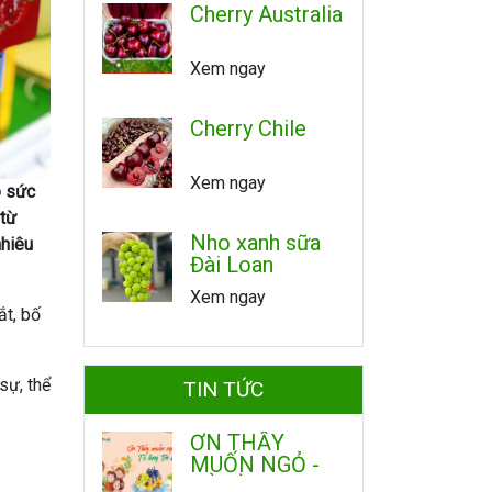
Cherry Australia
Xem ngay
Cherry Chile
Xem ngay
o sức
 từ
Nho xanh sữa
nhiêu
Đài Loan
Xem ngay
ắt, bố
sự, thể
TIN TỨC
ƠN THẦY
MUỐN NGỎ -
TỎ LÒNG TRI