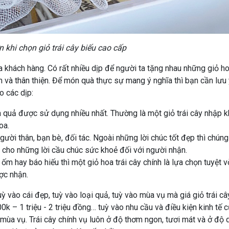
ớn khi chọn giỏ trái cây biếu cao cấp
 khách hàng. Có rất nhiều dịp để người ta tặng nhau những giỏ h
 và thân thiện. Để món quà thực sự mang ý nghĩa thì bạn cần lưu
o các dịp:
a quả được sử dụng nhiều nhất. Thường là một giỏ trái cây nhập 
oa.
ười thân, bạn bè, đối tác. Ngoài những lời chúc tốt đẹp thì chúng
y cho những lời cầu chúc sức khoẻ đối với người nhận.
m hay báo hiếu thì một giỏ hoa trái cây chính là lựa chọn tuyệt v
ợc nhận.
uỳ vào cái đẹp, tuỳ vào loại quả, tuỳ vào mùa vụ mà giá giỏ trái c
k – 1 triệu - 2 triệu đồng… tuỳ vào nhu cầu và điều kiện kinh tế 
 mùa vụ. Trái cây chính vụ luôn ở độ thơm ngon, tươi mát và ở độ 