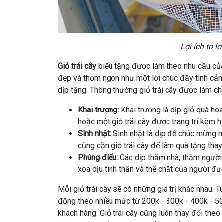
Lợi ích to l
Giỏ trái cây
biếu tặng được làm theo nhu cầu của
đẹp và thơm ngon như một lời chúc đầy tình cảm
dịp tặng. Thông thường giỏ trái cây được làm ch
Khai trương:
Khai trương là dịp giỏ quà ho
hoặc một giỏ trái cây được trang trí kèm h
Sinh nhật:
Sinh nhật là dịp để chúc mừng ng
cũng cần giỏ trái cây để làm quà tặng tha
Phúng điếu:
Các dịp thăm nhà, thăm người ố
xoa dịu tinh thần và thể chất của người đư
Mỗi giỏ trái cây sẽ có những giá trị khác nhau. T
động theo nhiều mức từ 200k - 300k - 400k - 500
khách hàng. Giỏ trái cây cũng luôn thay đổi theo