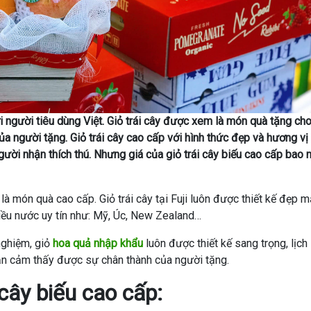
ới người tiêu dùng Việt. Giỏ trái cây được xem là món quà tặng ch
ủa người tặng. Giỏ trái cây cao cấp với hình thức đẹp và hương vị
gười nhận thích thú. Nhưng giá của giỏ trái cây biếu cao cấp bao 
 món quà cao cấp. Giỏ trái cây tại Fuji luôn được thiết kế đẹp m
iều nước uy tín như: Mỹ, Úc, New Zealand…
nghiệm, giỏ
hoa quả nhập khẩu
luôn được thiết kế sang trọng, lịch 
ận cảm thấy được sự chân thành của người tặng.
i cây biếu cao cấp: