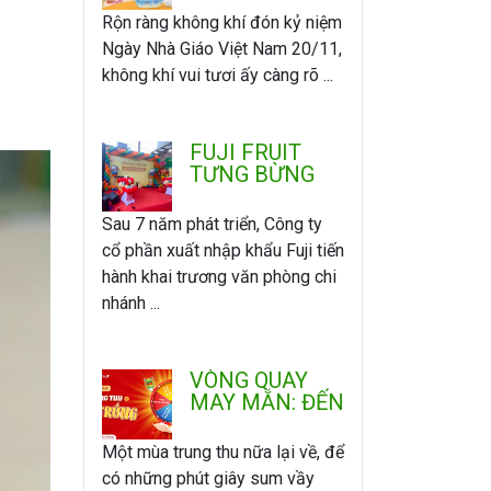
ÂN
Rộn ràng không khí đón kỷ niệm
Ngày Nhà Giáo Việt Nam 20/11,
không khí vui tươi ấy càng rõ ...
FUJI FRUIT
TƯNG BỪNG
KHAI TRƯƠNG
VĂN PHÒNG -
Sau 7 năm phát triển, Công ty
CHI NHÁNH
cổ phần xuất nhập khẩu Fuji tiến
MIỀN NAM
hành khai trương văn phòng chi
nhánh ...
VÒNG QUAY
MAY MẮN: ĐẾN
FUJI VUI
TRUNG THU -
Một mùa trung thu nữa lại về, để
QUAY LÀ
có những phút giây sum vầy
TRÚNG