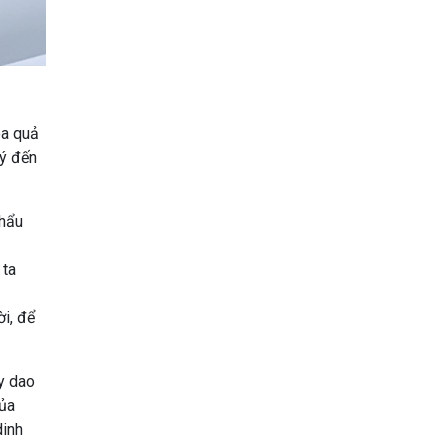
oa quả
 ý đến
khẩu
 ta
ời, để
ây dao
của
dinh