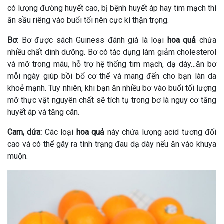
có lượng đường huyết cao, bị bệnh huyết áp hay tim mạch thì
ăn sầu riêng vào buổi tối nên cực kì thận trọng.
Bơ:
Bơ được sách Guiness đánh giá là loại
hoa quả
chứa
nhiều chất dinh dưỡng. Bơ có tác dụng làm giảm cholesterol
và mỡ trong máu, hỗ trợ hệ thống tim mạch, dạ dày…ăn bơ
mỗi ngày giúp bồi bổ cơ thể và mang đến cho bạn làn da
khoẻ mạnh. Tuy nhiên, khi bạn ăn nhiều bơ vào buổi tối lượng
mỡ thực vật nguyên chất sẽ tích tụ trong bơ là nguy cơ tăng
huyết áp và tăng cân.
Cam, dứa:
Các loại
hoa quả
này chứa lượng acid tương đối
cao và có thể gây ra tình trạng đau dạ dày nếu ăn vào khuya
muộn.