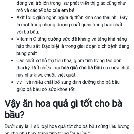
đóng vai trò lớn trong sự phát triển thị giác cũng như
mô và các tế bào của em bé.
Axit folic giúp ngăn ngừa dị thần kinh cho thai nhi. Đây
là một trong những dưỡng chất quan trọng bậc nhất
với bà bầu.
Vitamin C tăng cường sức đề kháng và tăng khả năng
hấp thu sắt. Đặc biệt là trong giai đoạn dịch bệnh đang
bùng phát.
Các chất xơ hỗ trợ tiêu hoá, giảm tình trạng táo bón
thai kỳ. Rất nhiều loại
hoa quả cho bà bầu
có chứa chất
này như kiwi, chuối, việt quất…
v.v…..và nhiều chất bổ sung dinh dưỡng cho bà bầu
giúp bà bầu có sức khỏe tốt
Vậy ăn hoa quả gì tốt cho bà
bầu?
Dưới đây là 1 số loại hoa quả tốt cho bà bầu cùng liều lượng
ăn cho phù hợp, tránh tình trạng “quá liều”: