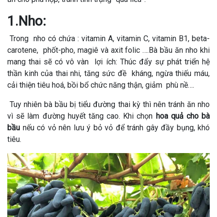
1.Nho:
Trong nho có chứa : vitamin A, vitamin C, vitamin B1, beta-
carotene, phốt-pho, magiê và axit folic ….Bà bầu ăn nho khi
mang thai sẽ có vô vàn lợi ích: Thúc đẩy sự phát triển hệ
thần kinh của thai nhi, tăng sức đề kháng, ngừa thiếu máu,
cải thiện tiêu hoá, bồi bổ chức năng thận, giảm phù nề….
Tuy nhiên bà bầu bị tiểu đường thai kỳ thì nên tránh ăn nho
vì sẽ làm đường huyết tăng cao. Khi chọn
hoa quả cho bà
bầu
nếu có vỏ nên lưu ý bỏ vỏ để tránh gây đầy bụng, khó
tiêu.