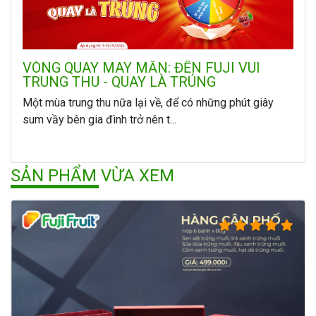
VÒNG QUAY MAY MẮN: ĐẾN FUJI VUI
TRUNG THU - QUAY LÀ TRÚNG
Một mùa trung thu nữa lại về, để có những phút giây
sum vầy bên gia đình trở nên t...
SẢN PHẨM VỪA XEM