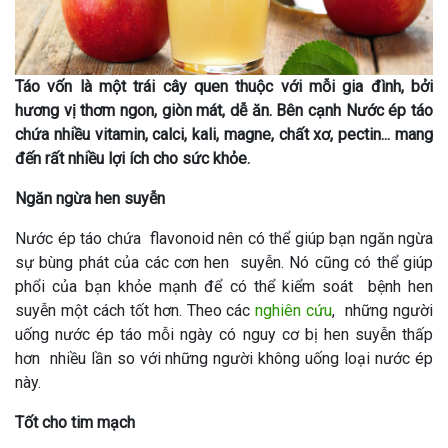
Táo vốn là một trái cây quen thuộc với mỗi gia đình, bởi
hương vị thơm ngon, giòn mát, dễ ăn. Bên cạnh Nước ép táo
chứa nhiều vitamin, calci, kali, magne, chất xơ, pectin... mang
đến rất nhiều lợi ích cho sức khỏe.
Ngăn ngừa hen suyễn
Nước ép
táo
chứa flavonoid nên có thể giúp bạn ngăn ngừa
sự bùng phát của các cơn hen suyễn. Nó cũng có thể giúp
phổi của bạn khỏe mạnh để có thể kiểm soát bệnh hen
suyễn một cách tốt hơn.
Theo các
nghiên cứu
, những người
uống nước ép táo mỗi ngày có nguy cơ bị hen suyễn thấp
hơn nhiều lần so với những người không uống loại nước ép
này.
Tốt cho tim mạch