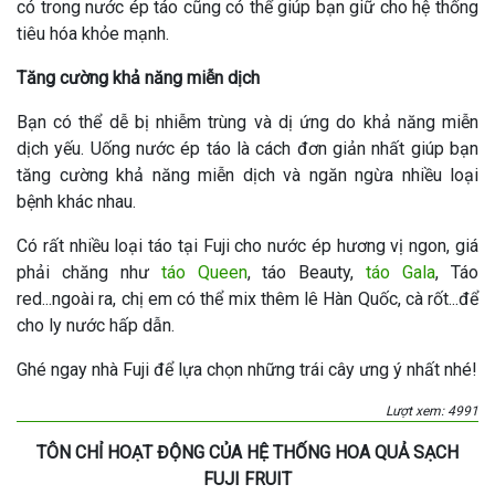
có trong nước ép táo cũng có thể giúp bạn giữ cho hệ thống
tiêu hóa khỏe mạnh.
Tăng cường khả năng miễn dịch
Bạn có thể dễ bị nhiễm trùng và dị ứng do khả năng miễn
dịch yếu. U
ống nước ép táo là cách đơn giản nhất giúp bạn
tăng cường khả năng miễn dịch và ngăn ngừa nhiều loại
bệnh khác nhau.
Có rất nhiều loại táo tại Fuji cho nước ép hương vị ngon, giá
phải chăng như
táo Queen
, táo Beauty,
táo Gala
, Táo
red...ngoài ra, chị em có thể mix thêm lê Hàn Quốc, cà rốt...để
cho ly nước hấp dẫn.
Ghé ngay nhà Fuji để lựa chọn những trái cây ưng ý nhất nhé!
Lượt xem: 4991
TÔN CHỈ HOẠT ĐỘNG CỦA HỆ THỐNG HOA QUẢ SẠCH
FUJI FRUIT