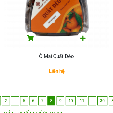
Ô Mai Quất Dẻo
Liên hệ
2
...
5
6
7
8
9
10
11
...
30