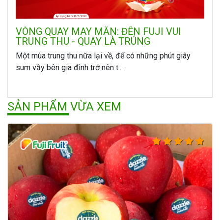
VÒNG QUAY MAY MẮN: ĐẾN FUJI VUI
TRUNG THU - QUAY LÀ TRÚNG
Một mùa trung thu nữa lại về, để có những phút giây
sum vầy bên gia đình trở nên t...
SẢN PHẨM VỪA XEM