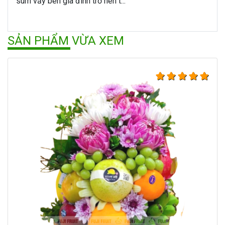
sum vầy bên gia đình trở nên t...
SẢN PHẨM VỪA XEM