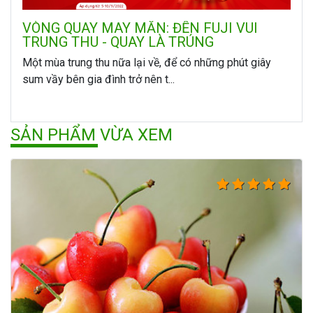
VÒNG QUAY MAY MẮN: ĐẾN FUJI VUI
TRUNG THU - QUAY LÀ TRÚNG
Một mùa trung thu nữa lại về, để có những phút giây
sum vầy bên gia đình trở nên t...
SẢN PHẨM VỪA XEM