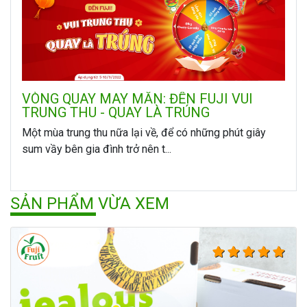
VÒNG QUAY MAY MẮN: ĐẾN FUJI VUI
TRUNG THU - QUAY LÀ TRÚNG
Một mùa trung thu nữa lại về, để có những phút giây
sum vầy bên gia đình trở nên t...
SẢN PHẨM VỪA XEM