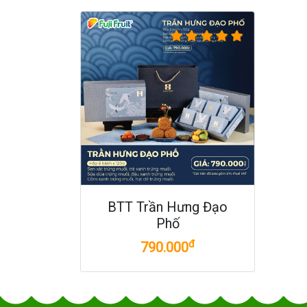
BTT Trần Hưng Đạo
Phố
đ
790.000