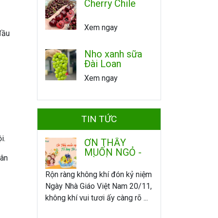
Cherry Chile
Xem ngay
đầu
Nho xanh sữa
Đài Loan
Xem ngay
TIN TỨC
i.
ƠN THẦY
MUỐN NGỎ -
hân
TỎ LÒNG TRI
ÂN
Rộn ràng không khí đón kỷ niệm
Ngày Nhà Giáo Việt Nam 20/11,
không khí vui tươi ấy càng rõ ...