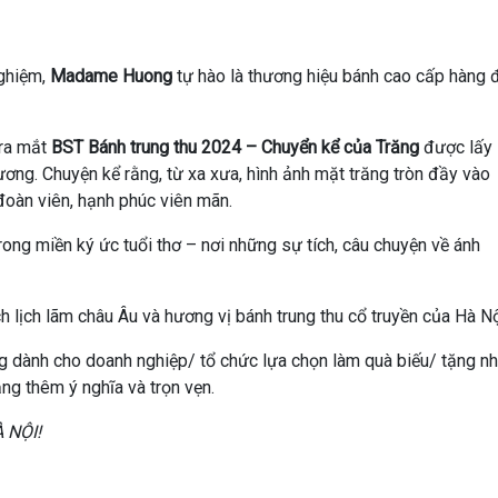
ghiệm,
Madame Huong
tự hào là thương hiệu bánh cao cấp hàng 
ra mắt
BST Bánh trung thu 2024 – Chuyển kể của Trăng
được lấy
ơng. Chuyện kể rằng, từ xa xưa, hình ảnh mặt trăng tròn đầy vào
oàn viên, hạnh phúc viên mãn.
ong miền ký ức tuổi thơ – nơi những sự tích, câu chuyện về ánh
h lịch lãm châu Âu và hương vị bánh trung thu cổ truyền của Hà Nộ
g dành cho doanh nghiệp/ tổ chức lựa chọn làm quà biếu/ tặng n
ng thêm ý nghĩa và trọn vẹn.
 NỘI!