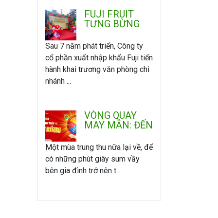
FUJI FRUIT
TƯNG BỪNG
KHAI TRƯƠNG
VĂN PHÒNG -
Sau 7 năm phát triển, Công ty
CHI NHÁNH
cổ phần xuất nhập khẩu Fuji tiến
MIỀN NAM
hành khai trương văn phòng chi
nhánh ...
VÒNG QUAY
MAY MẮN: ĐẾN
FUJI VUI
TRUNG THU -
Một mùa trung thu nữa lại về, để
QUAY LÀ
có những phút giây sum vầy
TRÚNG
bên gia đình trở nên t...