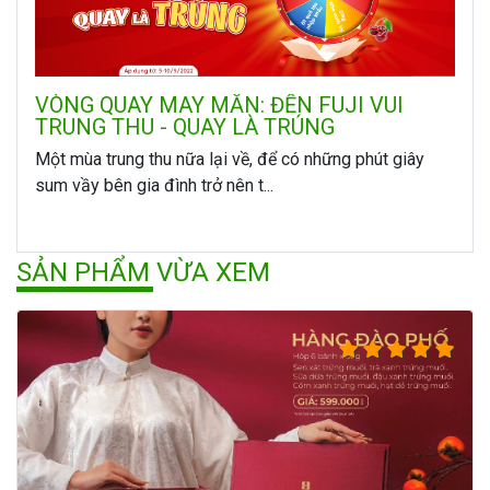
VÒNG QUAY MAY MẮN: ĐẾN FUJI VUI
TRUNG THU - QUAY LÀ TRÚNG
Một mùa trung thu nữa lại về, để có những phút giây
sum vầy bên gia đình trở nên t...
SẢN PHẨM VỪA XEM