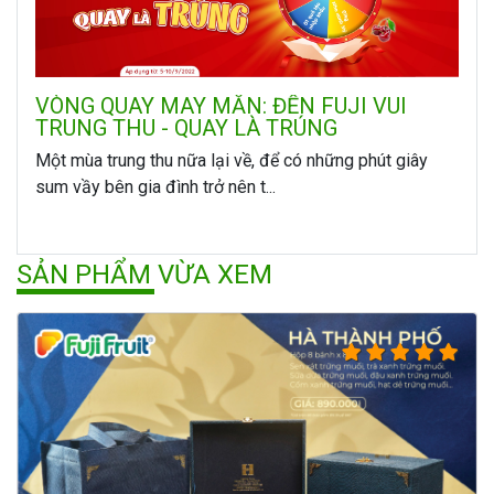
VÒNG QUAY MAY MẮN: ĐẾN FUJI VUI
TRUNG THU - QUAY LÀ TRÚNG
Một mùa trung thu nữa lại về, để có những phút giây
sum vầy bên gia đình trở nên t...
SẢN PHẨM VỪA XEM