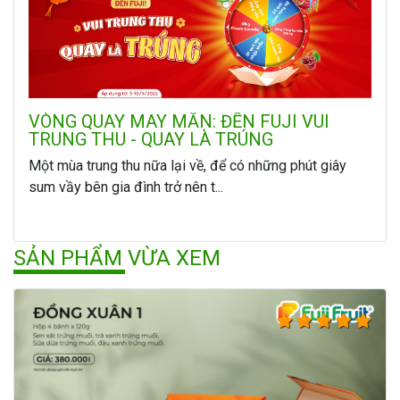
VÒNG QUAY MAY MẮN: ĐẾN FUJI VUI
TRUNG THU - QUAY LÀ TRÚNG
Một mùa trung thu nữa lại về, để có những phút giây
sum vầy bên gia đình trở nên t...
SẢN PHẨM VỪA XEM