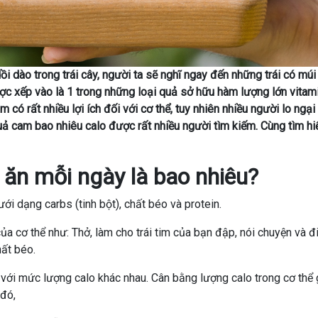
 dào trong trái cây, người ta sẽ nghĩ ngay đến những trái có múi
c xếp vào là 1 trong những loại quả sở hữu hàm lượng lớn vitam
có rất nhiều lợi ích đối với cơ thể, tuy nhiên nhiều người lo ngại
uả cam bao nhiêu calo được rất nhiều người tìm kiếm. Cùng tìm hi
 ăn mỗi ngày là bao nhiêu?
ới dạng carbs (tinh bột), chất béo và protein.
 cơ thể như: Thở, làm cho trái tim của bạn đập, nói chuyện và đi
hất béo.
với mức lượng calo khác nhau. Cân bằng lượng calo trong cơ thể 
đó,