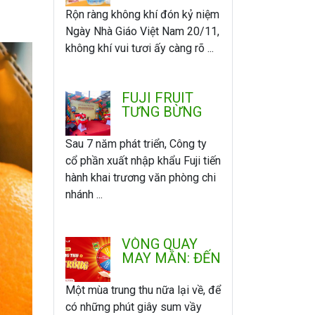
ÂN
Rộn ràng không khí đón kỷ niệm
Ngày Nhà Giáo Việt Nam 20/11,
không khí vui tươi ấy càng rõ ...
FUJI FRUIT
TƯNG BỪNG
KHAI TRƯƠNG
VĂN PHÒNG -
Sau 7 năm phát triển, Công ty
CHI NHÁNH
cổ phần xuất nhập khẩu Fuji tiến
MIỀN NAM
hành khai trương văn phòng chi
nhánh ...
VÒNG QUAY
MAY MẮN: ĐẾN
FUJI VUI
TRUNG THU -
Một mùa trung thu nữa lại về, để
QUAY LÀ
có những phút giây sum vầy
TRÚNG