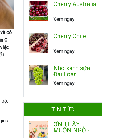
Cherry Australia
Xem ngay
 và có
Cherry Chile
in C
 việc
Xem ngay
ểu
Nho xanh sữa
Đài Loan
Xem ngay
 bộ.
TIN TỨC
giúp
ƠN THẦY
MUỐN NGỎ -
TỎ LÒNG TRI