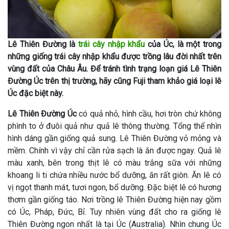
Lê Thiên Đường là
trái cây nhập khẩu
của Úc, là một trong
những giống trái cây nhập khẩu được trồng lâu đời nhất trên
vùng đất của Châu Âu. Để tránh tình trạng loạn giá Lê Thiên
Đường Úc trên thị trường, hãy cũng Fuji tham khảo giá loại lê
Úc đặc biệt này.
Lê Thiên Đường Úc
có quả nhỏ, hình cầu, hơi tròn chứ không
phình to ở đuôi quả như quả lê thông thường. Tổng thể nhìn
hình dáng gần giống quả sung. Lê Thiên Đường vỏ mỏng và
mềm. Chính vì vậy chỉ cần rửa sạch là ăn được ngay. Quả lê
màu xanh, bên trong thịt lê có màu trắng sữa với những
khoang li ti chứa nhiều nước bổ dưỡng, ăn rất giòn. Ăn lê có
vị ngọt thanh mát, tươi ngon, bổ dưỡng. Đặc biệt lê có hương
thơm gần giống táo. Nơi trồng lê Thiên Đường hiện nay gồm
có Úc, Pháp, Đức, Bỉ. Tuy nhiên vùng đất cho ra giống lê
Thiên Đường ngon nhất là tại Úc (Australia). Nhìn chung Úc