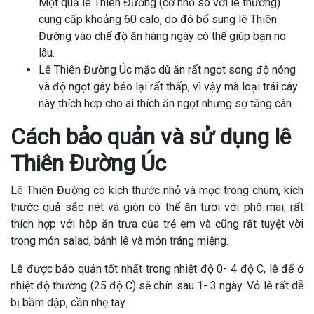
Một quả lê Thiên Đường (cỡ nhỏ so với lê thường)
cung cấp khoảng 60 calo, do đó bổ sung lê Thiên
Đường vào chế độ ăn hàng ngày có thể giúp bạn no
lâu.
Lê Thiên Đường Úc mặc dù ăn rất ngọt song độ nóng
và độ ngọt gây béo lại rất thấp, vì vậy mà loại trái cây
này thích hợp cho ai thích ăn ngọt nhưng sợ tăng cân.
Cách bảo quản và sử dụng lê
Thiên Đường Úc
Lê Thiên Đường có kích thước nhỏ và mọc trong chùm, kích
thước quả sắc nét và giòn có thể ăn tươi với phô mai, rất
thích hợp với hộp ăn trưa của trẻ em và cũng rất tuyệt vời
trong món salad, bánh lê và món tráng miệng.
Lê được bảo quản tốt nhất trong nhiệt độ 0- 4 độ C, lê để ở
nhiệt độ thường (25 độ C) sẽ chín sau 1- 3 ngày. Vỏ lê rất dễ
bị bầm dập, cần nhẹ tay.