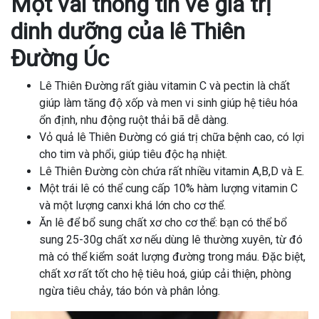
Một vài thông tin về giá trị
dinh dưỡng của lê Thiên
Đường Úc
Lê Thiên Đường
rất giàu vitamin C và pectin là chất
giúp làm tăng độ xốp và men vi sinh giúp hệ tiêu hóa
ổn định, nhu động ruột thải bã dễ dàng.
Vỏ quả lê Thiên Đường có giá trị chữa bệnh cao, có lợi
cho tim và phổi, giúp tiêu độc hạ nhiệt.
Lê Thiên Đường còn chứa rất nhiều vitamin A,B,D và E.
Một trái lê có thể cung cấp 10% hàm lượng vitamin C
và một lượng canxi khá lớn cho cơ thể.
Ăn lê để bổ sung chất xơ cho cơ thể: bạn có thể bổ
sung 25-30g chất xơ nếu dùng lê thường xuyên, từ đó
mà có thể kiểm soát lượng đường trong máu. Đặc biệt,
chất xơ rất tốt cho hệ tiêu hoá, giúp cải thiện, phòng
ngừa tiêu chảy, táo bón và phân lỏng.