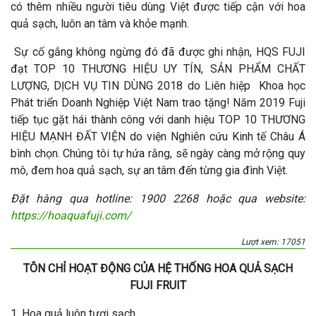
có thêm nhiều người tiêu dùng Việt được tiếp cận với hoa
quả sạch, luôn an tâm và khỏe mạnh.
Sự cố gắng không ngừng đó đã được ghi nhận, HQS FUJI
đạt TOP 10 THƯƠNG HIỆU UY TÍN, SẢN PHẨM CHẤT
LƯỢNG, DỊCH VỤ TIN DÙNG 2018 do Liên hiệp Khoa học
Phát triển Doanh Nghiệp Việt Nam trao tặng! Năm 2019 Fuji
tiếp tục gặt hái thành công với danh hiệu TOP 10 THƯƠNG
HIỆU MẠNH ĐẤT VIỆN do viện Nghiên cứu Kinh tế Châu Á
bình chọn. Chúng tôi tự hứa rằng, sẽ ngày càng mở rộng quy
mô, đem hoa quả sạch, sự an tâm đến từng gia đình Việt.
Đặt hàng qua hotline: 1900 2268 hoặc qua website:
https://hoaquafuji.com/
Lượt xem: 17051
TÔN CHỈ HOẠT ĐỘNG CỦA HỆ THỐNG HOA QUẢ SẠCH
FUJI FRUIT
1. Hoa quả luôn tươi sạch