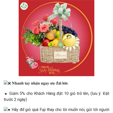
𝐍𝐡𝐚𝐧𝐡 𝐭𝐚𝐲 𝐧𝐡𝐚̣̂𝐧 𝐧𝐠𝐚𝐲 𝐮̛𝐮 đ𝐚̃𝐢 𝐥𝐨̛́𝐧:
Giảm 5% cho Khách Hàng đặt 10 giỏ trở lên, (lưu ý: Đặt
trước 2 ngày)
Hãy để giỏ quà Fuji thay cho lời muốn nói, gửi tới người