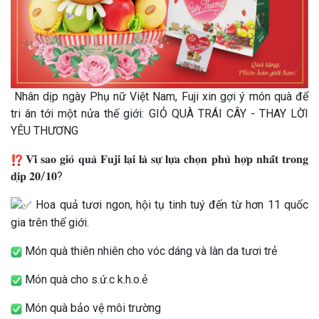
Nhân dịp ngày Phụ nữ Việt Nam, Fuji xin gợi ý món quà để
tri ân tới một nửa thế giới: GIỎ QUÀ TRÁI CÂY - THAY LỜI
YÊU THƯƠNG
𝐕𝐢̀ 𝐬𝐚𝐨 𝐠𝐢𝐨̉ 𝐪𝐮𝐚̀ 𝐅𝐮𝐣𝐢 𝐥𝐚̣𝐢 𝐥𝐚̀ 𝐬𝐮̛̣ 𝐥𝐮̛̣𝐚 𝐜𝐡𝐨̣𝐧 𝐩𝐡𝐮̀ 𝐡𝐨̛̣𝐩 𝐧𝐡𝐚̂́𝐭 𝐭𝐫𝐨𝐧𝐠
𝐝𝐢̣𝐩 𝟐𝟎/𝟏𝟎?
Hoa quả tươi ngon, hội tụ tinh tuý đến từ hơn 11 quốc
gia trên thế giới.
Món quà thiên nhiên cho vóc dáng và làn da tươi trẻ
Món quà cho s.ứ.c k.h.o.ẻ
Món quà bảo vệ môi trường