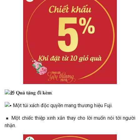
𝐐𝐮𝐚̀ 𝐭𝐚̣̆𝐧𝐠 đ𝐢 𝐤𝐞̀𝐦:
Một túi xách độc quyền mang thương hiệu Fuji.
Một chiếc thiệp xinh xắn thay cho lời muốn nói tới người
nhận.