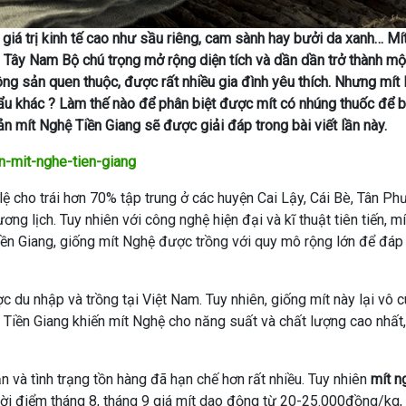
giá trị kinh tế cao như sầu riêng, cam sành hay bưởi da xanh… Mí
 Tây Nam Bộ chú trọng mở rộng diện tích và dần dần trở thành mộ
nông sản quen thuộc, được rất nhiều gia đình yêu thích. Nhưng mít
khẩu khác ? Làm thế nào để phân biệt được mít có nhúng thuốc để 
 mít Nghệ Tiền Giang sẽ được giải đáp trong bài viết lần này.
n-mit-nghe-tien-giang
 lệ cho trái hơn 70% tập trung ở các huyện Cai Lậy, Cái Bè, Tân P
ng lịch. Tuy nhiên với công nghệ hiện đại và kĩ thuật tiên tiến, m
Tiền Giang, giống mít Nghệ được trồng với quy mô rộng lớn để đáp
c du nhập và trồng tại Việt Nam. Tuy nhiên, giống mít này lại vô 
 Tiền Giang khiến mít Nghệ cho năng suất và chất lượng cao nhất,
và tình trạng tồn hàng đã hạn chế hơn rất nhiều. Tuy nhiên
mít n
thời điểm tháng 8, tháng 9 giá mít dao động từ 20-25.000đồng/kg,