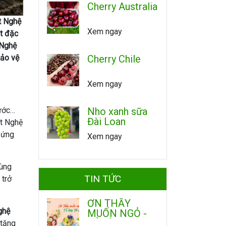
Cherry Australia
t Nghệ
Xem ngay
t đặc
 Nghệ
bảo vệ
Cherry Chile
Xem ngay
hước…
Nho xanh sữa
Đài Loan
ít Nghệ
 ứng
Xem ngay
cùng
TIN TỨC
 trở
ƠN THẦY
ghệ
MUỐN NGỎ -
TỎ LÒNG TRI
 tăng