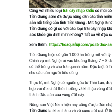
Cùng với nhiều loại
trái cây nhập khẩu
có múi có 
Tiền Giang sớm đã được nông dân các tỉnh miền
sản nổi tiếng của tỉnh Tiền Giang . Mít Nghệ là 
Tiền Giang có gì so với các loại trái cây nhập 
sức khỏe gia đình mình không? Tất cả về đặc sản
xem thêm :
https://hoaquafuji.com/post/dac-sa
Tiền Giang hiện có gần 1.000 ha trồng mít với tỷ
Chính vụ mít Nghệ rơi vào khoảng tháng 7 – 8 dươ
có thể trồng và cho trái quanh năm. Đặc biệt ở 
nhu cầu của người tiêu dùng.
Thực tế, mít Nghệ có nguồn gốc từ Thái Lan, đượ
hợp với địa chất thổ nhưỡng và khí hậu vùng đất
thành đặc sản của vùng đất này.
Nông sản Việt Nam hiện nay cũng được đón nhận 
Tiền Giang
lại khan hàng và vô cùng sốt giá. Ở 