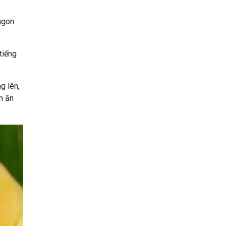
 ngon
tiếng
g lên,
n ăn