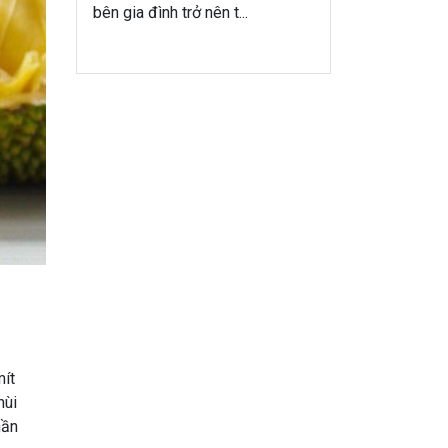
bên gia đình trở nên t...
mít
mùi
hần