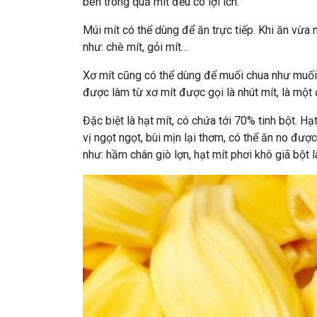
bên trong quả mít đều có lợi ích.
Múi mít có thể dùng để ăn trực tiếp. Khi ăn vừa
như: chè mít, gỏi mít…
Xơ mít cũng có thể dùng để muối chua như muối 
được làm từ xơ mít được gọi là nhút mít, là mộ
Đặc biệt là hạt mít, có chứa tới 70% tinh bột. H
vị ngọt ngọt, bùi mịn lại thơm, có thể ăn no đư
như: hầm chân giò lợn, hạt mít phơi khô giã bột