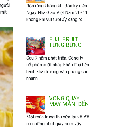
ÂN
 người
Rộn ràng không khí đón kỷ niệm
 mít
Ngày Nhà Giáo Việt Nam 20/11,
không khí vui tươi ấy càng rõ ...
FUJI FRUIT
TƯNG BỪNG
KHAI TRƯƠNG
VĂN PHÒNG -
Sau 7 năm phát triển, Công ty
CHI NHÁNH
cổ phần xuất nhập khẩu Fuji tiến
MIỀN NAM
hành khai trương văn phòng chi
nhánh ...
VÒNG QUAY
MAY MẮN: ĐẾN
FUJI VUI
TRUNG THU -
Một mùa trung thu nữa lại về, để
QUAY LÀ
có những phút giây sum vầy
TRÚNG